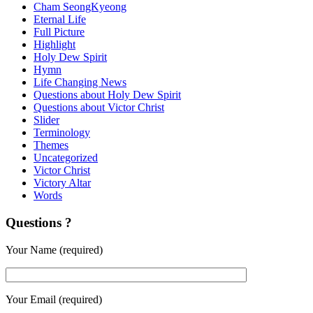
Cham SeongKyeong
Eternal Life
Full Picture
Highlight
Holy Dew Spirit
Hymn
Life Changing News
Questions about Holy Dew Spirit
Questions about Victor Christ
Slider
Terminology
Themes
Uncategorized
Victor Christ
Victory Altar
Words
Questions ?
Your Name (required)
Your Email (required)