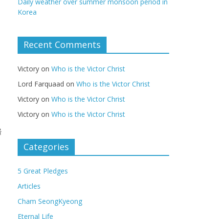
Daily weather over summer monsoon period in
Korea
Recent Comments
Victory
on
Who is the Victor Christ
Lord Farquaad
on
Who is the Victor Christ
Victory
on
Who is the Victor Christ
Victory
on
Who is the Victor Christ
을
Categories
5 Great Pledges
Articles
Cham SeongKyeong
Eternal Life